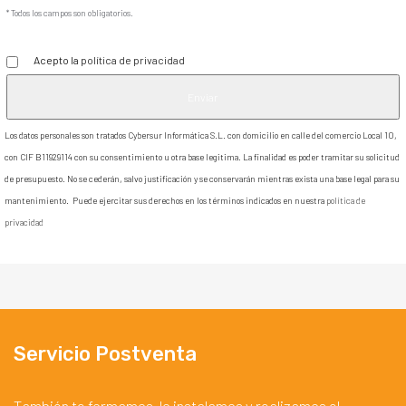
* Todos los campos son obligatorios.
Acepto la
política de privacidad
Los datos personales son tratados Cybersur Informática S.L. con domicilio en calle del comercio Local 10,
con CIF B11929114 con su consentimiento u otra base legitima. La finalidad es poder tramitar su solicitud
de presupuesto. No se cederán, salvo justificación y se conservarán mientras exista una base legal para su
mantenimiento. Puede ejercitar sus derechos en los términos indicados en nuestra
política de
privacidad
Servicio Postventa