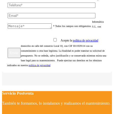
Informática
* Todos los campos son obligatorios.
S.L. con
Acepto la
política de privacidad
domicilio en calle del comercio Local 10, con CIF B11929114 con su
consentimiento u otra base legitima. La finalidad es poder tramitar su solicitud de
presupuesto. No se cederán, salvo justificación y se conservarán mientras exista una
base legal para su mantenimiento. Puede ejercitar sus derechos en los términos
indicados en nuestra
política de privacidad
Servicio Postventa
También te formamos, lo instalamos y realizamos el mantenimiento.