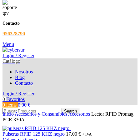
Contacto
956328790
Menu
Login / Register
Catálogo
Nosotros
Blog
Contacto
Login / Register
0
Favoritos
0
items
0,00
€
Search
Inicio
Accesorios y Consumibles
Accesorios
Lector RFID Promag
PCR 330A
Pulseras RFID 125 KHZ negro
17,00
€
+ IVA
Volver a la tienda