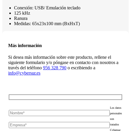
Conexión: USB/ Emulación teclado
125 kHz
Ranura
Medidas: 65x23x100 mm (BxHxT)
Más información
Si desea más información sobre este producto, rellene el
siguiente formulario y/o póngase en contacto con nosotros a
través del teléfono
956 328 790
o escribiendo a
info@cybersur.es
Los datos
personales
son
tratados
Cybersur