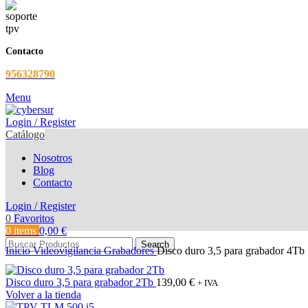
Contacto
956328790
Menu
Login / Register
Catálogo
Nosotros
Blog
Contacto
Login / Register
0
Favoritos
0
items
0,00
€
Search
Inicio
Videovigilancia
Grabadores
Disco duro 3,5 para grabador 4Tb
Disco duro 3,5 para grabador 2Tb
139,00
€
+ IVA
Volver a la tienda