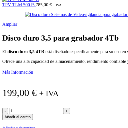
TPV TLM 500 i5
785,00
€
+ IVA
Ampliar
Disco duro 3,5 para grabador 4Tb
El
disco duro 3,5 4TB
está diseñado específicamente para su uso en 
Ofrece una alta capacidad de almacenamiento, rendimiento confiable y
Más Información
199,00
€
+ IVA
Disco
duro
Añadir al carrito
3,5
para