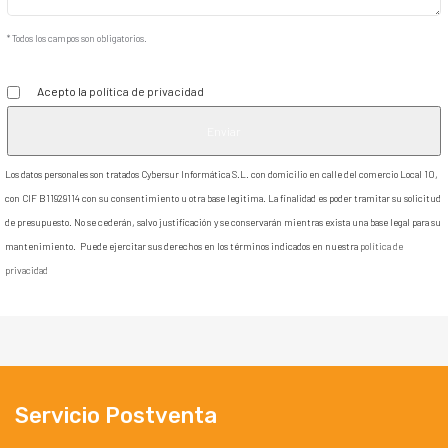
* Todos los campos son obligatorios.
Acepto la
política de privacidad
Los datos personales son tratados Cybersur Informática S.L. con domicilio en calle del comercio Local 10,
con CIF B11929114 con su consentimiento u otra base legitima. La finalidad es poder tramitar su solicitud
de presupuesto. No se cederán, salvo justificación y se conservarán mientras exista una base legal para su
mantenimiento. Puede ejercitar sus derechos en los términos indicados en nuestra
política de
privacidad
Servicio Postventa